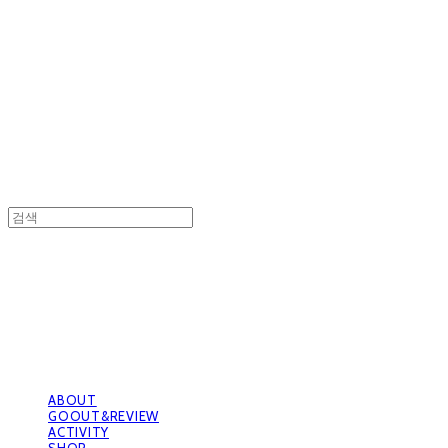
GOOUTwithDogs 고아독상점
GOOUTwithDogs 고아독상점
ABOUT
GOOUT&REVIEW
ACTIVITY
SHOP