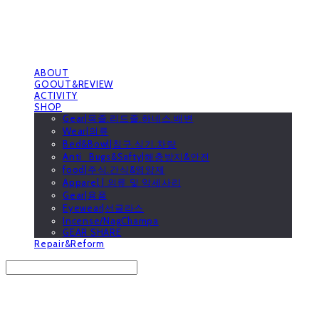
ABOUT
GOOUT&REVIEW
ACTIVITY
SHOP
Gear|목줄.리드줄.하네스.배변
Wear|의류
Bed&Bowl|침구.식기.차량
Anti_Bugs&Safty|해충방지&안전
food|주식.간식&영양제
Apparel | 의류 및 악세사리
Gear|용품
Eyewear|선글라스
Incense/NagChampa
GEAR SHARE
Repair&Reform
Search
검색
Log In
로그인
Cart
장바구니