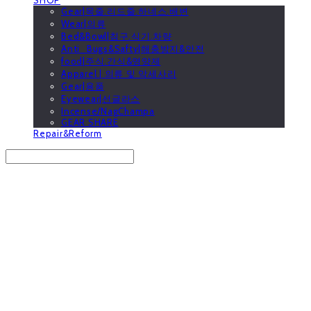
Gear|목줄.리드줄.하네스.배변
Wear|의류
Bed&Bowl|침구.식기.차량
Anti_Bugs&Safty|해충방지&안전
food|주식.간식&영양제
Apparel | 의류 및 악세사리
Gear|용품
Eyewear|선글라스
Incense/NagChampa
GEAR SHARE
Repair&Reform
Search
검색
Log In
로그인
Cart
장바구니
GOOUTwithDogs 고아독상점