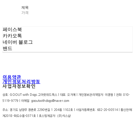
제목
가격
페이스북
카카오톡
네이버 블로그
밴드
이용약관
개인정보처리방침
사업자정보확인
상호: GOOUT with Dogs 고아웃위드독스 | 대표: 오지예 | 개인정보관리책임자: 이경원 | 전화: 010-
5119-9779 | 이메일: gooutwithdogs@naver.com
주소: 경기도 남양주 경춘로 2290번길 1 204동 1102호 | 사업자등록번호:
682-20-00514
| 통신판매:
제2018-화도수동-0371호
| 호스팅제공자: (주)식스샵