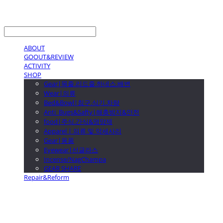
LOG IN
로그인
ABOUT
GOOUT&REVIEW
ACTIVITY
SHOP
Gear|목줄.리드줄.하네스.배변
Wear|의류
Bed&Bowl|침구.식기.차량
Anti_Bugs&Safty|해충방지&안전
food|주식.간식&영양제
Apparel | 의류 및 악세사리
Gear|용품
Eyewear|선글라스
Incense/NagChampa
GEAR SHARE
Repair&Reform
GOOUTwithDogs 고아독상점