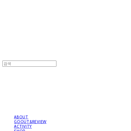
GOOUTwithDogs 고아독상점
GOOUTwithDogs 고아독상점
ABOUT
GOOUT&REVIEW
ACTIVITY
SHOP