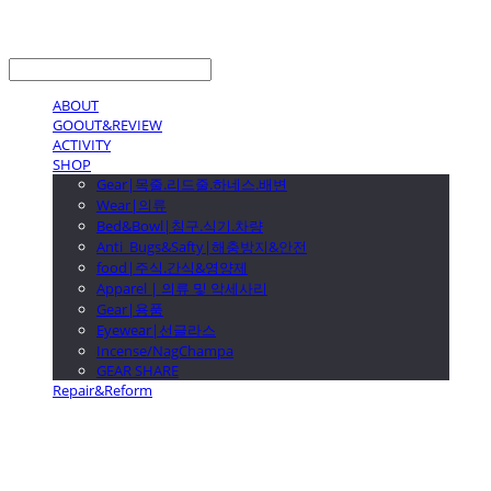
LOG IN
로그인
ABOUT
GOOUT&REVIEW
ACTIVITY
SHOP
Gear|목줄.리드줄.하네스.배변
Wear|의류
Bed&Bowl|침구.식기.차량
Anti_Bugs&Safty|해충방지&안전
food|주식.간식&영양제
Apparel | 의류 및 악세사리
Gear|용품
Eyewear|선글라스
Incense/NagChampa
GEAR SHARE
Repair&Reform
GOOUTwithDogs 고아독상점