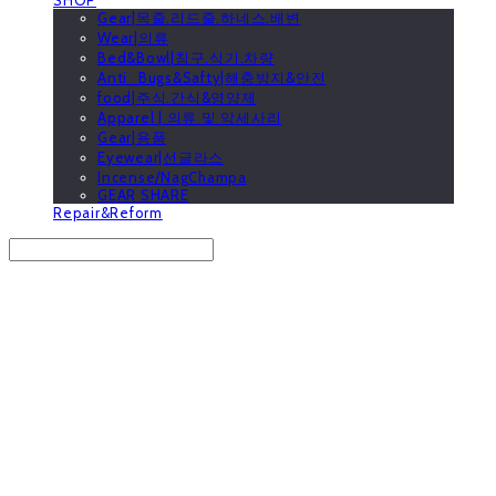
Gear|목줄.리드줄.하네스.배변
Wear|의류
Bed&Bowl|침구.식기.차량
Anti_Bugs&Safty|해충방지&안전
food|주식.간식&영양제
Apparel | 의류 및 악세사리
Gear|용품
Eyewear|선글라스
Incense/NagChampa
GEAR SHARE
Repair&Reform
Search
검색
Log In
로그인
Cart
장바구니
GOOUTwithDogs 고아독상점