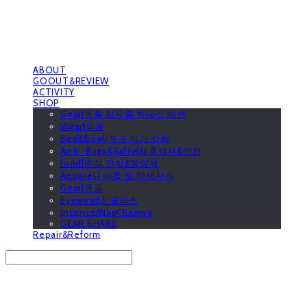
ABOUT
GOOUT&REVIEW
ACTIVITY
SHOP
Gear|목줄.리드줄.하네스.배변
Wear|의류
Bed&Bowl|침구.식기.차량
Anti_Bugs&Safty|해충방지&안전
food|주식.간식&영양제
Apparel | 의류 및 악세사리
Gear|용품
Eyewear|선글라스
Incense/NagChampa
GEAR SHARE
Repair&Reform
Search
검색
Log In
로그인
Cart
장바구니