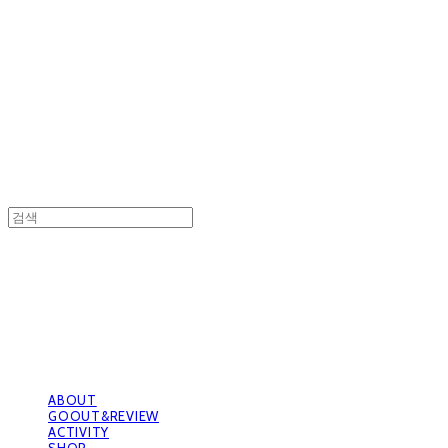
GOOUTwithDogs 고아독상점
GOOUTwithDogs 고아독상점
ABOUT
GOOUT&REVIEW
ACTIVITY
SHOP