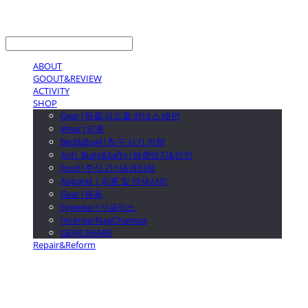
LOG IN
로그인
ABOUT
GOOUT&REVIEW
ACTIVITY
SHOP
Gear|목줄.리드줄.하네스.배변
Wear|의류
Bed&Bowl|침구.식기.차량
Anti_Bugs&Safty|해충방지&안전
food|주식.간식&영양제
Apparel | 의류 및 악세사리
Gear|용품
Eyewear|선글라스
Incense/NagChampa
GEAR SHARE
Repair&Reform
GOOUTwithDogs 고아독상점