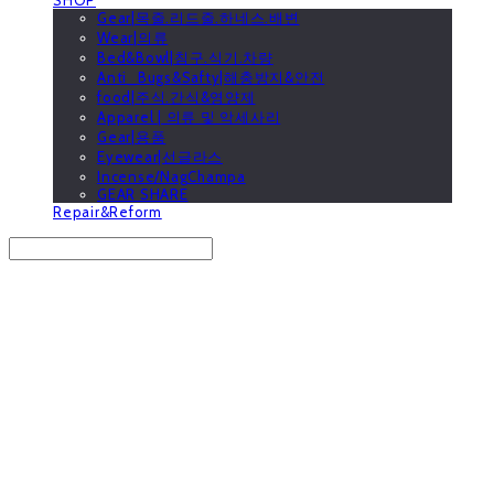
Gear|목줄.리드줄.하네스.배변
Wear|의류
Bed&Bowl|침구.식기.차량
Anti_Bugs&Safty|해충방지&안전
food|주식.간식&영양제
Apparel | 의류 및 악세사리
Gear|용품
Eyewear|선글라스
Incense/NagChampa
GEAR SHARE
Repair&Reform
Search
검색
Log In
로그인
Cart
장바구니
GOOUTwithDogs 고아독상점