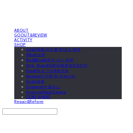
ABOUT
GOOUT&REVIEW
ACTIVITY
SHOP
Gear|목줄.리드줄.하네스.배변
Wear|의류
Bed&Bowl|침구.식기.차량
Anti_Bugs&Safty|해충방지&안전
food|주식.간식&영양제
Apparel | 의류 및 악세사리
Gear|용품
Eyewear|선글라스
Incense/NagChampa
GEAR SHARE
Repair&Reform
Search
검색
Log In
로그인
Cart
장바구니