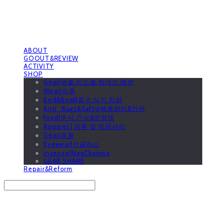
ABOUT
GOOUT&REVIEW
ACTIVITY
SHOP
Gear|목줄.리드줄.하네스.배변
Wear|의류
Bed&Bowl|침구.식기.차량
Anti_Bugs&Safty|해충방지&안전
food|주식.간식&영양제
Apparel | 의류 및 악세사리
Gear|용품
Eyewear|선글라스
Incense/NagChampa
GEAR SHARE
Repair&Reform
Search
검색
Log In
로그인
Cart
장바구니