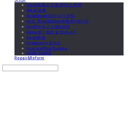
Gear|목줄.리드줄.하네스.배변
Wear|의류
Bed&Bowl|침구.식기.차량
Anti_Bugs&Safty|해충방지&안전
food|주식.간식&영양제
Apparel | 의류 및 악세사리
Gear|용품
Eyewear|선글라스
Incense/NagChampa
GEAR SHARE
Repair&Reform
Search
검색
Log In
로그인
Cart
장바구니
GOOUTwithDogs 고아독상점