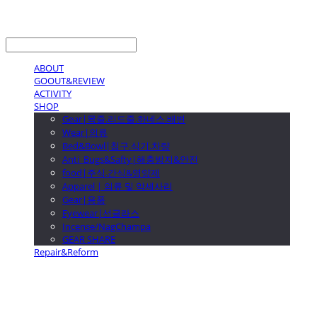
LOG IN
로그인
ABOUT
GOOUT&REVIEW
ACTIVITY
SHOP
Gear|목줄.리드줄.하네스.배변
Wear|의류
Bed&Bowl|침구.식기.차량
Anti_Bugs&Safty|해충방지&안전
food|주식.간식&영양제
Apparel | 의류 및 악세사리
Gear|용품
Eyewear|선글라스
Incense/NagChampa
GEAR SHARE
Repair&Reform
GOOUTwithDogs 고아독상점