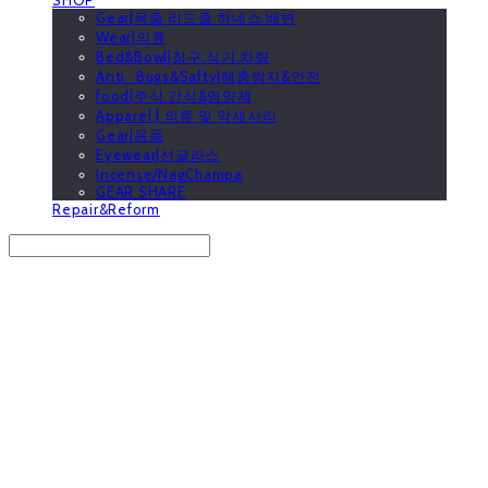
Gear|목줄.리드줄.하네스.배변
Wear|의류
Bed&Bowl|침구.식기.차량
Anti_Bugs&Safty|해충방지&안전
food|주식.간식&영양제
Apparel | 의류 및 악세사리
Gear|용품
Eyewear|선글라스
Incense/NagChampa
GEAR SHARE
Repair&Reform
Search
검색
Log In
로그인
Cart
장바구니
GOOUTwithDogs 고아독상점