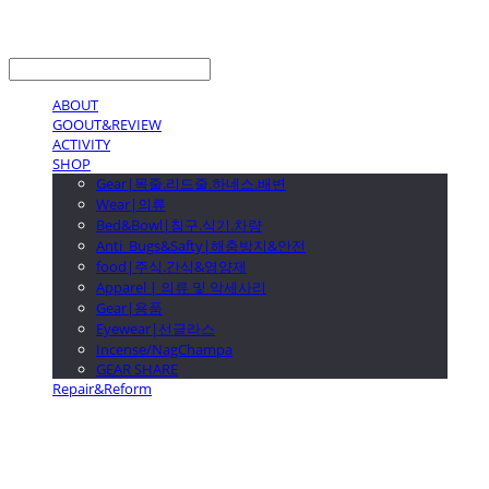
LOG IN
로그인
ABOUT
GOOUT&REVIEW
ACTIVITY
SHOP
Gear|목줄.리드줄.하네스.배변
Wear|의류
Bed&Bowl|침구.식기.차량
Anti_Bugs&Safty|해충방지&안전
food|주식.간식&영양제
Apparel | 의류 및 악세사리
Gear|용품
Eyewear|선글라스
Incense/NagChampa
GEAR SHARE
Repair&Reform
GOOUTwithDogs 고아독상점