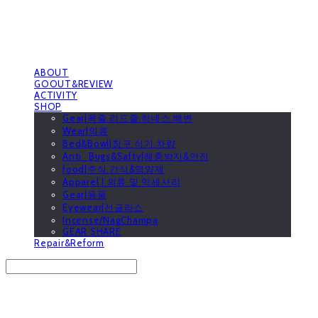
ABOUT
GOOUT&REVIEW
ACTIVITY
SHOP
Gear|목줄.리드줄.하네스.배변
Wear|의류
Bed&Bowl|침구.식기.차량
Anti_Bugs&Safty|해충방지&안전
food|주식.간식&영양제
Apparel | 의류 및 악세사리
Gear|용품
Eyewear|선글라스
Incense/NagChampa
GEAR SHARE
Repair&Reform
Search
검색
Log In
로그인
Cart
장바구니