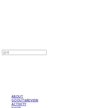
GOOUTwithDogs 고아독상점
GOOUTwithDogs 고아독상점
ABOUT
GOOUT&REVIEW
ACTIVITY
SHOP