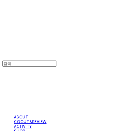
GOOUTwithDogs 고아독상점
GOOUTwithDogs 고아독상점
ABOUT
GOOUT&REVIEW
ACTIVITY
SHOP