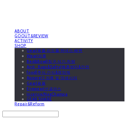
ABOUT
GOOUT&REVIEW
ACTIVITY
SHOP
Gear|목줄.리드줄.하네스.배변
Wear|의류
Bed&Bowl|침구.식기.차량
Anti_Bugs&Safty|해충방지&안전
food|주식.간식&영양제
Apparel | 의류 및 악세사리
Gear|용품
Eyewear|선글라스
Incense/NagChampa
GEAR SHARE
Repair&Reform
Search
검색
Log In
로그인
Cart
장바구니