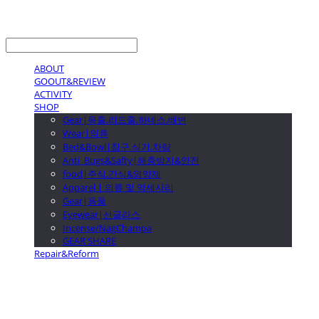
LOG IN
로그인
ABOUT
GOOUT&REVIEW
ACTIVITY
SHOP
Gear|목줄.리드줄.하네스.배변
Wear|의류
Bed&Bowl|침구.식기.차량
Anti_Bugs&Safty|해충방지&안전
food|주식.간식&영양제
Apparel | 의류 및 악세사리
Gear|용품
Eyewear|선글라스
Incense/NagChampa
GEAR SHARE
Repair&Reform
GOOUTwithDogs 고아독상점