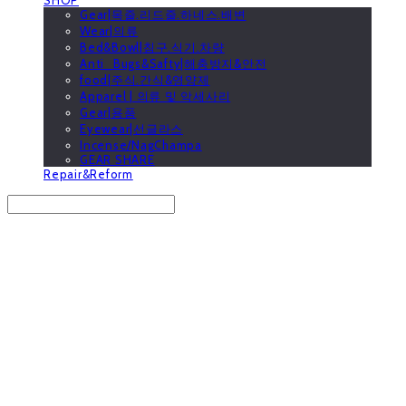
Gear|목줄.리드줄.하네스.배변
Wear|의류
Bed&Bowl|침구.식기.차량
Anti_Bugs&Safty|해충방지&안전
food|주식.간식&영양제
Apparel | 의류 및 악세사리
Gear|용품
Eyewear|선글라스
Incense/NagChampa
GEAR SHARE
Repair&Reform
Search
검색
Log In
로그인
Cart
장바구니
GOOUTwithDogs 고아독상점