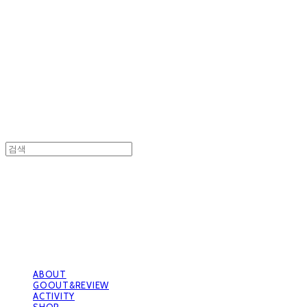
GOOUTwithDogs 고아독상점
GOOUTwithDogs 고아독상점
ABOUT
GOOUT&REVIEW
ACTIVITY
SHOP