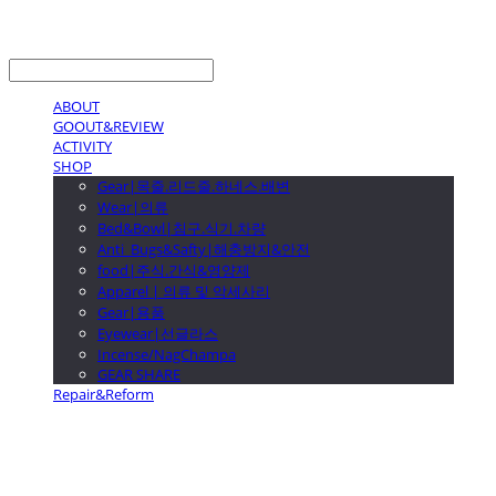
LOG IN
로그인
ABOUT
GOOUT&REVIEW
ACTIVITY
SHOP
Gear|목줄.리드줄.하네스.배변
Wear|의류
Bed&Bowl|침구.식기.차량
Anti_Bugs&Safty|해충방지&안전
food|주식.간식&영양제
Apparel | 의류 및 악세사리
Gear|용품
Eyewear|선글라스
Incense/NagChampa
GEAR SHARE
Repair&Reform
GOOUTwithDogs 고아독상점