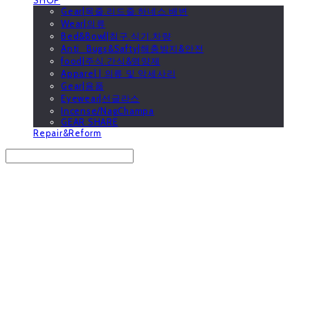
Gear|목줄.리드줄.하네스.배변
Wear|의류
Bed&Bowl|침구.식기.차량
Anti_Bugs&Safty|해충방지&안전
food|주식.간식&영양제
Apparel | 의류 및 악세사리
Gear|용품
Eyewear|선글라스
Incense/NagChampa
GEAR SHARE
Repair&Reform
Search
검색
Log In
로그인
Cart
장바구니
GOOUTwithDogs 고아독상점