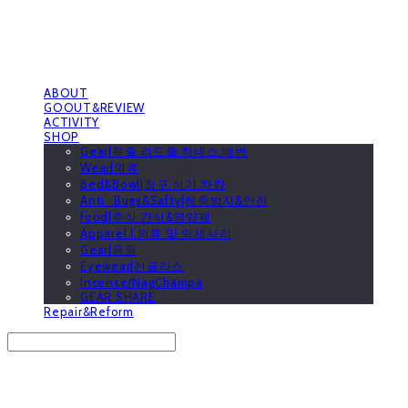
ABOUT
GOOUT&REVIEW
ACTIVITY
SHOP
Gear|목줄.리드줄.하네스.배변
Wear|의류
Bed&Bowl|침구.식기.차량
Anti_Bugs&Safty|해충방지&안전
food|주식.간식&영양제
Apparel | 의류 및 악세사리
Gear|용품
Eyewear|선글라스
Incense/NagChampa
GEAR SHARE
Repair&Reform
Search
검색
Log In
로그인
Cart
장바구니