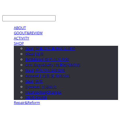
LOG IN
로그인
ABOUT
GOOUT&REVIEW
ACTIVITY
SHOP
Gear|목줄.리드줄.하네스.배변
Wear|의류
Bed&Bowl|침구.식기.차량
Anti_Bugs&Safty|해충방지&안전
food|주식.간식&영양제
Apparel | 의류 및 악세사리
Gear|용품
Eyewear|선글라스
Incense/NagChampa
GEAR SHARE
Repair&Reform
GOOUTwithDogs 고아독상점