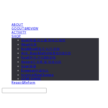
ABOUT
GOOUT&REVIEW
ACTIVITY
SHOP
Gear|목줄.리드줄.하네스.배변
Wear|의류
Bed&Bowl|침구.식기.차량
Anti_Bugs&Safty|해충방지&안전
food|주식.간식&영양제
Apparel | 의류 및 악세사리
Gear|용품
Eyewear|선글라스
Incense/NagChampa
GEAR SHARE
Repair&Reform
Search
검색
Log In
로그인
Cart
장바구니