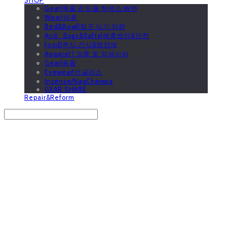
Gear|목줄.리드줄.하네스.배변
Wear|의류
Bed&Bowl|침구.식기.차량
Anti_Bugs&Safty|해충방지&안전
food|주식.간식&영양제
Apparel | 의류 및 악세사리
Gear|용품
Eyewear|선글라스
Incense/NagChampa
GEAR SHARE
Repair&Reform
Search
검색
Log In
로그인
Cart
장바구니
GOOUTwithDogs 고아독상점