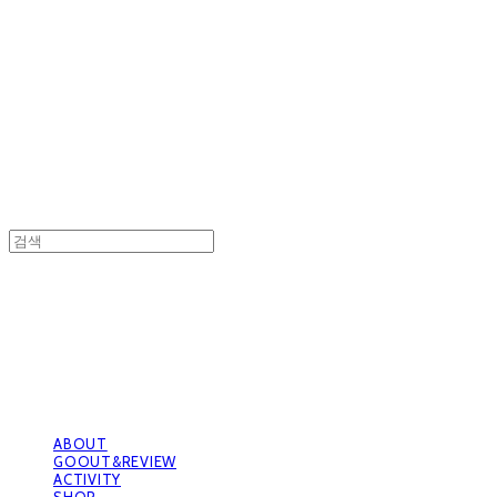
GOOUTwithDogs 고아독상점
GOOUTwithDogs 고아독상점
ABOUT
GOOUT&REVIEW
ACTIVITY
SHOP