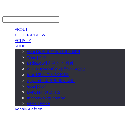
LOG IN
로그인
ABOUT
GOOUT&REVIEW
ACTIVITY
SHOP
Gear|목줄.리드줄.하네스.배변
Wear|의류
Bed&Bowl|침구.식기.차량
Anti_Bugs&Safty|해충방지&안전
food|주식.간식&영양제
Apparel | 의류 및 악세사리
Gear|용품
Eyewear|선글라스
Incense/NagChampa
GEAR SHARE
Repair&Reform
GOOUTwithDogs 고아독상점