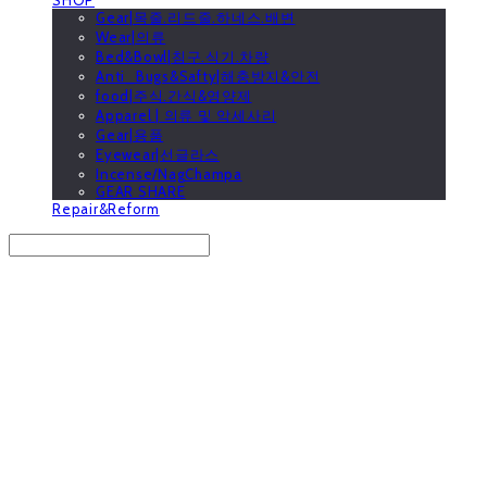
Gear|목줄.리드줄.하네스.배변
Wear|의류
Bed&Bowl|침구.식기.차량
Anti_Bugs&Safty|해충방지&안전
food|주식.간식&영양제
Apparel | 의류 및 악세사리
Gear|용품
Eyewear|선글라스
Incense/NagChampa
GEAR SHARE
Repair&Reform
Search
검색
Log In
로그인
Cart
장바구니
GOOUTwithDogs 고아독상점