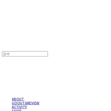
GOOUTwithDogs 고아독상점
GOOUTwithDogs 고아독상점
ABOUT
GOOUT&REVIEW
ACTIVITY
SHOP