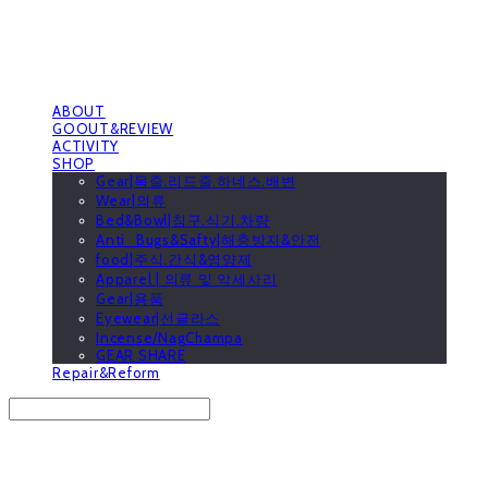
ABOUT
GOOUT&REVIEW
ACTIVITY
SHOP
Gear|목줄.리드줄.하네스.배변
Wear|의류
Bed&Bowl|침구.식기.차량
Anti_Bugs&Safty|해충방지&안전
food|주식.간식&영양제
Apparel | 의류 및 악세사리
Gear|용품
Eyewear|선글라스
Incense/NagChampa
GEAR SHARE
Repair&Reform
Search
검색
Log In
로그인
Cart
장바구니