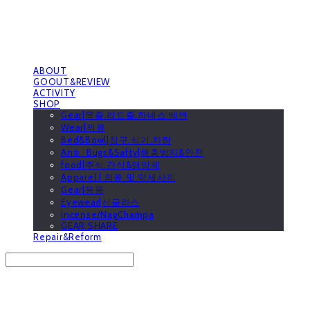
ABOUT
GOOUT&REVIEW
ACTIVITY
SHOP
Gear|목줄.리드줄.하네스.배변
Wear|의류
Bed&Bowl|침구.식기.차량
Anti_Bugs&Safty|해충방지&안전
food|주식.간식&영양제
Apparel | 의류 및 악세사리
Gear|용품
Eyewear|선글라스
Incense/NagChampa
GEAR SHARE
Repair&Reform
Search
검색
Log In
로그인
Cart
장바구니