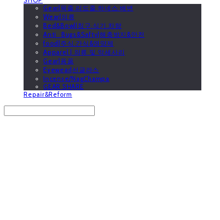
Gear|목줄.리드줄.하네스.배변
Wear|의류
Bed&Bowl|침구.식기.차량
Anti_Bugs&Safty|해충방지&안전
food|주식.간식&영양제
Apparel | 의류 및 악세사리
Gear|용품
Eyewear|선글라스
Incense/NagChampa
GEAR SHARE
Repair&Reform
Search
검색
Log In
로그인
Cart
장바구니
GOOUTwithDogs 고아독상점