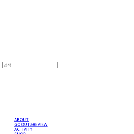
GOOUTwithDogs 고아독상점
GOOUTwithDogs 고아독상점
ABOUT
GOOUT&REVIEW
ACTIVITY
SHOP