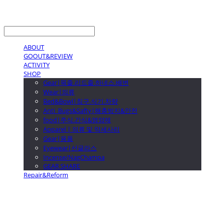
LOG IN
로그인
ABOUT
GOOUT&REVIEW
ACTIVITY
SHOP
Gear|목줄.리드줄.하네스.배변
Wear|의류
Bed&Bowl|침구.식기.차량
Anti_Bugs&Safty|해충방지&안전
food|주식.간식&영양제
Apparel | 의류 및 악세사리
Gear|용품
Eyewear|선글라스
Incense/NagChampa
GEAR SHARE
Repair&Reform
GOOUTwithDogs 고아독상점