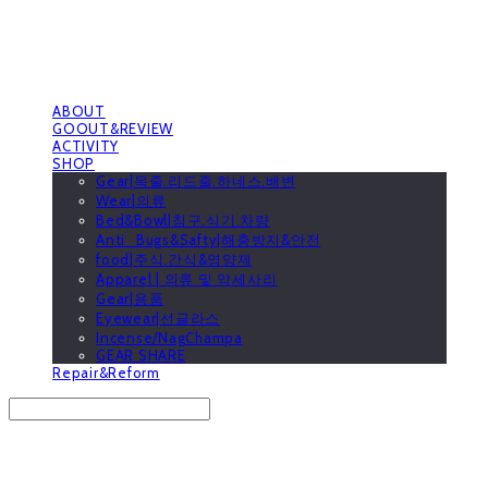
ABOUT
GOOUT&REVIEW
ACTIVITY
SHOP
Gear|목줄.리드줄.하네스.배변
Wear|의류
Bed&Bowl|침구.식기.차량
Anti_Bugs&Safty|해충방지&안전
food|주식.간식&영양제
Apparel | 의류 및 악세사리
Gear|용품
Eyewear|선글라스
Incense/NagChampa
GEAR SHARE
Repair&Reform
Search
검색
Log In
로그인
Cart
장바구니