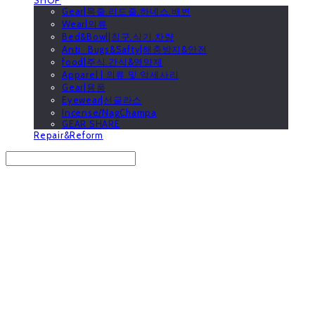
Gear|목줄.리드줄.하네스.배변
Wear|의류
Bed&Bowl|침구.식기.차량
Anti_Bugs&Safty|해충방지&안전
food|주식.간식&영양제
Apparel | 의류 및 악세사리
Gear|용품
Eyewear|선글라스
Incense/NagChampa
GEAR SHARE
Repair&Reform
Search
검색
Log In
로그인
Cart
장바구니
GOOUTwithDogs 고아독상점