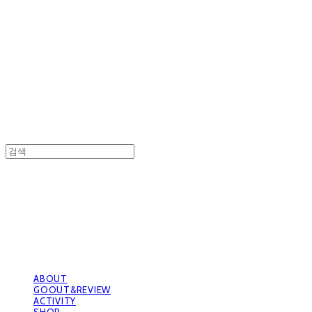
GOOUTwithDogs 고아독상점
GOOUTwithDogs 고아독상점
ABOUT
GOOUT&REVIEW
ACTIVITY
SHOP