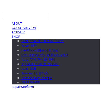
LOG IN
로그인
ABOUT
GOOUT&REVIEW
ACTIVITY
SHOP
Gear|목줄.리드줄.하네스.배변
Wear|의류
Bed&Bowl|침구.식기.차량
Anti_Bugs&Safty|해충방지&안전
food|주식.간식&영양제
Apparel | 의류 및 악세사리
Gear|용품
Eyewear|선글라스
Incense/NagChampa
GEAR SHARE
Repair&Reform
GOOUTwithDogs 고아독상점