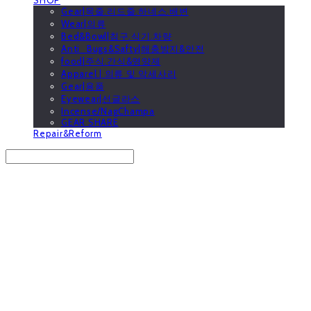
Gear|목줄.리드줄.하네스.배변
Wear|의류
Bed&Bowl|침구.식기.차량
Anti_Bugs&Safty|해충방지&안전
food|주식.간식&영양제
Apparel | 의류 및 악세사리
Gear|용품
Eyewear|선글라스
Incense/NagChampa
GEAR SHARE
Repair&Reform
Search
검색
Log In
로그인
Cart
장바구니
GOOUTwithDogs 고아독상점