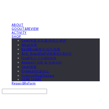
ABOUT
GOOUT&REVIEW
ACTIVITY
SHOP
Gear|목줄.리드줄.하네스.배변
Wear|의류
Bed&Bowl|침구.식기.차량
Anti_Bugs&Safty|해충방지&안전
food|주식.간식&영양제
Apparel | 의류 및 악세사리
Gear|용품
Eyewear|선글라스
Incense/NagChampa
GEAR SHARE
Repair&Reform
Search
검색
Log In
로그인
Cart
장바구니