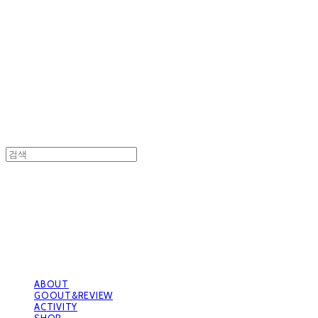
GOOUTwithDogs 고아독상점
GOOUTwithDogs 고아독상점
ABOUT
GOOUT&REVIEW
ACTIVITY
SHOP