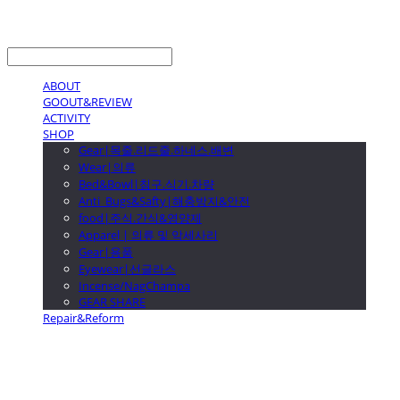
LOG IN
로그인
ABOUT
GOOUT&REVIEW
ACTIVITY
SHOP
Gear|목줄.리드줄.하네스.배변
Wear|의류
Bed&Bowl|침구.식기.차량
Anti_Bugs&Safty|해충방지&안전
food|주식.간식&영양제
Apparel | 의류 및 악세사리
Gear|용품
Eyewear|선글라스
Incense/NagChampa
GEAR SHARE
Repair&Reform
GOOUTwithDogs 고아독상점