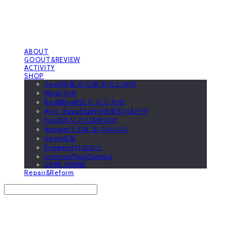
ABOUT
GOOUT&REVIEW
ACTIVITY
SHOP
Gear|목줄.리드줄.하네스.배변
Wear|의류
Bed&Bowl|침구.식기.차량
Anti_Bugs&Safty|해충방지&안전
food|주식.간식&영양제
Apparel | 의류 및 악세사리
Gear|용품
Eyewear|선글라스
Incense/NagChampa
GEAR SHARE
Repair&Reform
Search
검색
Log In
로그인
Cart
장바구니