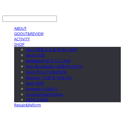
LOG IN
로그인
ABOUT
GOOUT&REVIEW
ACTIVITY
SHOP
Gear|목줄.리드줄.하네스.배변
Wear|의류
Bed&Bowl|침구.식기.차량
Anti_Bugs&Safty|해충방지&안전
food|주식.간식&영양제
Apparel | 의류 및 악세사리
Gear|용품
Eyewear|선글라스
Incense/NagChampa
GEAR SHARE
Repair&Reform
GOOUTwithDogs 고아독상점