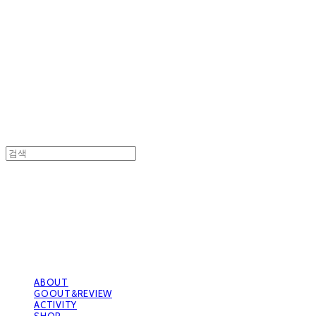
GOOUTwithDogs 고아독상점
GOOUTwithDogs 고아독상점
ABOUT
GOOUT&REVIEW
ACTIVITY
SHOP