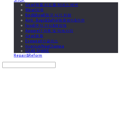
Gear|목줄.리드줄.하네스.배변
Wear|의류
Bed&Bowl|침구.식기.차량
Anti_Bugs&Safty|해충방지&안전
food|주식.간식&영양제
Apparel | 의류 및 악세사리
Gear|용품
Eyewear|선글라스
Incense/NagChampa
GEAR SHARE
Repair&Reform
Search
검색
Log In
로그인
Cart
장바구니
GOOUTwithDogs 고아독상점