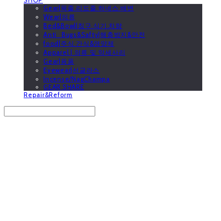
Gear|목줄.리드줄.하네스.배변
Wear|의류
Bed&Bowl|침구.식기.차량
Anti_Bugs&Safty|해충방지&안전
food|주식.간식&영양제
Apparel | 의류 및 악세사리
Gear|용품
Eyewear|선글라스
Incense/NagChampa
GEAR SHARE
Repair&Reform
Search
검색
Log In
로그인
Cart
장바구니
GOOUTwithDogs 고아독상점