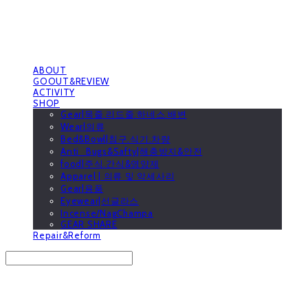
ABOUT
GOOUT&REVIEW
ACTIVITY
SHOP
Gear|목줄.리드줄.하네스.배변
Wear|의류
Bed&Bowl|침구.식기.차량
Anti_Bugs&Safty|해충방지&안전
food|주식.간식&영양제
Apparel | 의류 및 악세사리
Gear|용품
Eyewear|선글라스
Incense/NagChampa
GEAR SHARE
Repair&Reform
Search
검색
Log In
로그인
Cart
장바구니