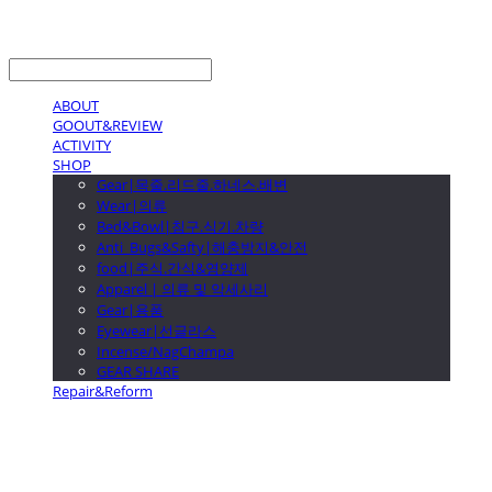
LOG IN
로그인
ABOUT
GOOUT&REVIEW
ACTIVITY
SHOP
Gear|목줄.리드줄.하네스.배변
Wear|의류
Bed&Bowl|침구.식기.차량
Anti_Bugs&Safty|해충방지&안전
food|주식.간식&영양제
Apparel | 의류 및 악세사리
Gear|용품
Eyewear|선글라스
Incense/NagChampa
GEAR SHARE
Repair&Reform
GOOUTwithDogs 고아독상점