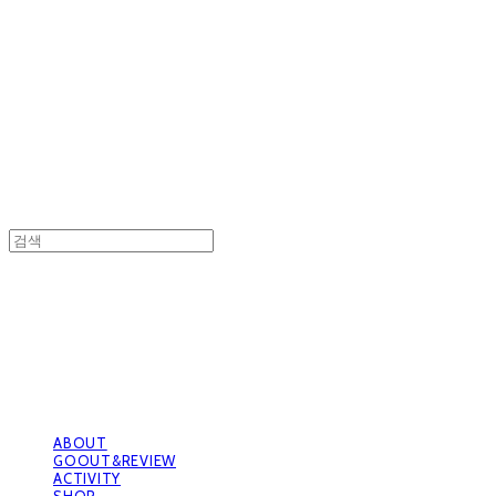
GOOUTwithDogs 고아독상점
GOOUTwithDogs 고아독상점
ABOUT
GOOUT&REVIEW
ACTIVITY
SHOP