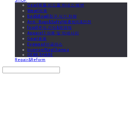
Gear|목줄.리드줄.하네스.배변
Wear|의류
Bed&Bowl|침구.식기.차량
Anti_Bugs&Safty|해충방지&안전
food|주식.간식&영양제
Apparel | 의류 및 악세사리
Gear|용품
Eyewear|선글라스
Incense/NagChampa
GEAR SHARE
Repair&Reform
Search
검색
Log In
로그인
Cart
장바구니
GOOUTwithDogs 고아독상점