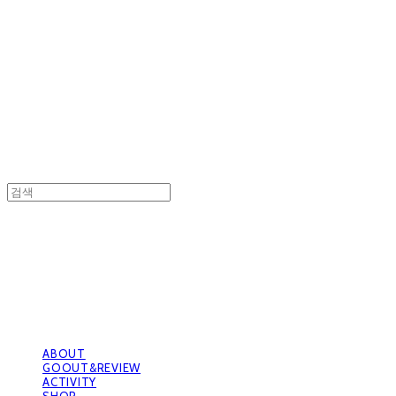
GOOUTwithDogs 고아독상점
GOOUTwithDogs 고아독상점
ABOUT
GOOUT&REVIEW
ACTIVITY
SHOP