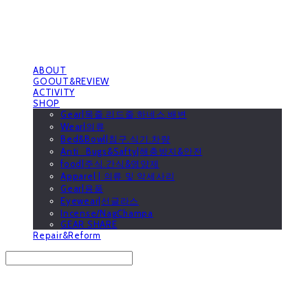
ABOUT
GOOUT&REVIEW
ACTIVITY
SHOP
Gear|목줄.리드줄.하네스.배변
Wear|의류
Bed&Bowl|침구.식기.차량
Anti_Bugs&Safty|해충방지&안전
food|주식.간식&영양제
Apparel | 의류 및 악세사리
Gear|용품
Eyewear|선글라스
Incense/NagChampa
GEAR SHARE
Repair&Reform
Search
검색
Log In
로그인
Cart
장바구니