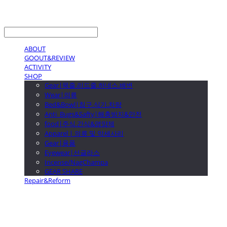
LOG IN
로그인
ABOUT
GOOUT&REVIEW
ACTIVITY
SHOP
Gear|목줄.리드줄.하네스.배변
Wear|의류
Bed&Bowl|침구.식기.차량
Anti_Bugs&Safty|해충방지&안전
food|주식.간식&영양제
Apparel | 의류 및 악세사리
Gear|용품
Eyewear|선글라스
Incense/NagChampa
GEAR SHARE
Repair&Reform
GOOUTwithDogs 고아독상점