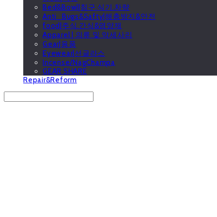
Bed&Bowl|침구.식기.차량
Anti_Bugs&Safty|해충방지&안전
food|주식.간식&영양제
Apparel | 의류 및 악세사리
Gear|용품
Eyewear|선글라스
Incense/NagChampa
GEAR SHARE
Repair&Reform
Search
검색
Log In
로그인
Cart
장바구니
GOOUTwithDogs 고아독상점