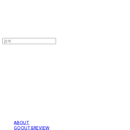
GOOUTwithDogs 고아독상점
ABOUT
GOOUT&REVIEW