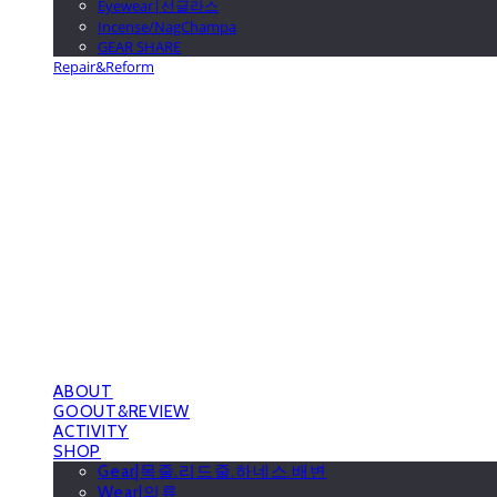
Eyewear|선글라스
Incense/NagChampa
GEAR SHARE
Repair&Reform
GOOUTwithDogs 고아독상점
ABOUT
GOOUT&REVIEW
ACTIVITY
SHOP
Gear|목줄.리드줄.하네스.배변
Wear|의류