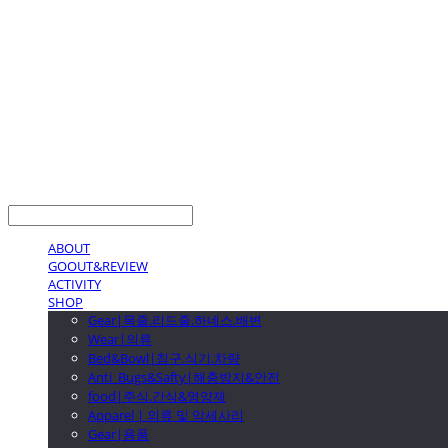
LOG IN
로그인
ABOUT
GOOUT&REVIEW
ACTIVITY
SHOP
Gear|목줄.리드줄.하네스.배변
Wear|의류
Bed&Bowl|침구.식기.차량
Anti_Bugs&Safty|해충방지&안전
food|주식.간식&영양제
Apparel | 의류 및 악세사리
Gear|용품