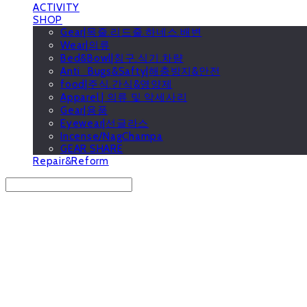
ACTIVITY
SHOP
Gear|목줄.리드줄.하네스.배변
Wear|의류
Bed&Bowl|침구.식기.차량
Anti_Bugs&Safty|해충방지&안전
food|주식.간식&영양제
Apparel | 의류 및 악세사리
Gear|용품
Eyewear|선글라스
Incense/NagChampa
GEAR SHARE
Repair&Reform
Search
검색
Log In
로그인
Cart
장바구니
GOOUTwithDogs 고아독상점