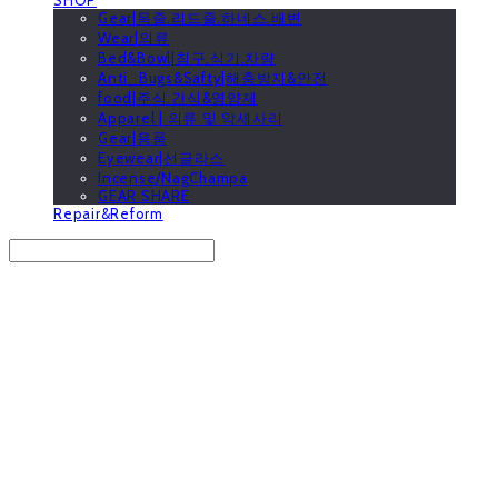
Gear|목줄.리드줄.하네스.배변
Wear|의류
Bed&Bowl|침구.식기.차량
Anti_Bugs&Safty|해충방지&안전
food|주식.간식&영양제
Apparel | 의류 및 악세사리
Gear|용품
Eyewear|선글라스
Incense/NagChampa
GEAR SHARE
Repair&Reform
Search
검색
Log In
로그인
Cart
장바구니
GOOUTwithDogs 고아독상점