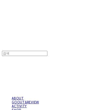
GOOUTwithDogs 고아독상점
GOOUTwithDogs 고아독상점
ABOUT
GOOUT&REVIEW
ACTIVITY
SHOP