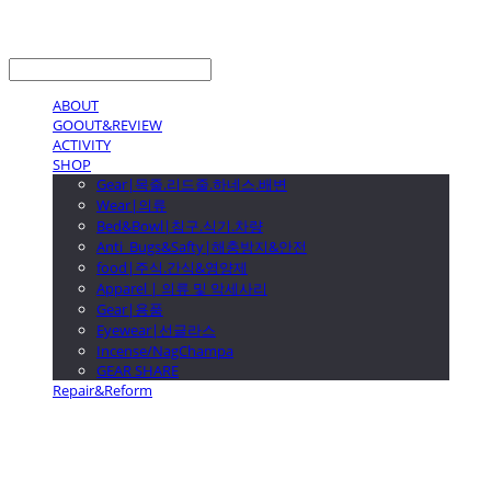
LOG IN
로그인
ABOUT
GOOUT&REVIEW
ACTIVITY
SHOP
Gear|목줄.리드줄.하네스.배변
Wear|의류
Bed&Bowl|침구.식기.차량
Anti_Bugs&Safty|해충방지&안전
food|주식.간식&영양제
Apparel | 의류 및 악세사리
Gear|용품
Eyewear|선글라스
Incense/NagChampa
GEAR SHARE
Repair&Reform
GOOUTwithDogs 고아독상점