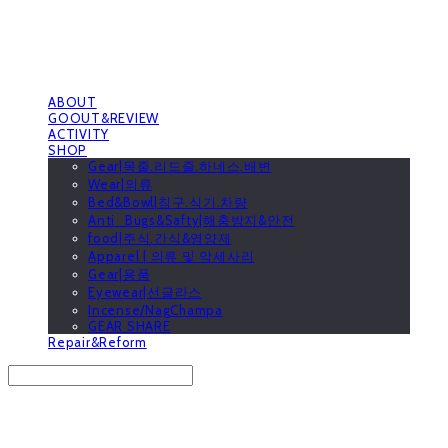
ABOUT
GOOUT&REVIEW
ACTIVITY
SHOP
Gear|목줄.리드줄.하네스.배변
Wear|의류
Bed&Bowl|침구.식기.차량
Anti_Bugs&Safty|해충방지&안전
food|주식.간식&영양제
Apparel | 의류 및 악세사리
Gear|용품
Eyewear|선글라스
Incense/NagChampa
GEAR SHARE
Repair&Reform
Search
검색
Log In
로그인
Cart
장바구니