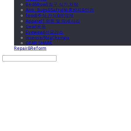
Bed&Bowl|침구.식기.차량
Anti_Bugs&Safty|해충방지&안전
food|주식.간식&영양제
Apparel | 의류 및 악세사리
Gear|용품
Eyewear|선글라스
Incense/NagChampa
GEAR SHARE
Repair&Reform
Search
검색
Log In
로그인
Cart
장바구니
GOOUTwithDogs 고아독상점