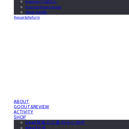
Eyewear|선글라스
Incense/NagChampa
GEAR SHARE
Repair&Reform
GOOUTwithDogs 고아독상점
ABOUT
GOOUT&REVIEW
ACTIVITY
SHOP
Gear|목줄.리드줄.하네스.배변
Wear|의류