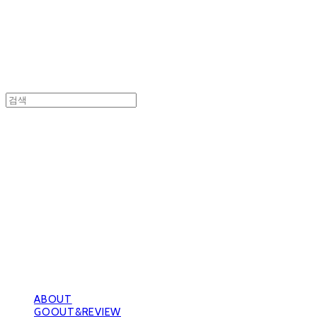
GOOUTwithDogs 고아독상점
ABOUT
GOOUT&REVIEW