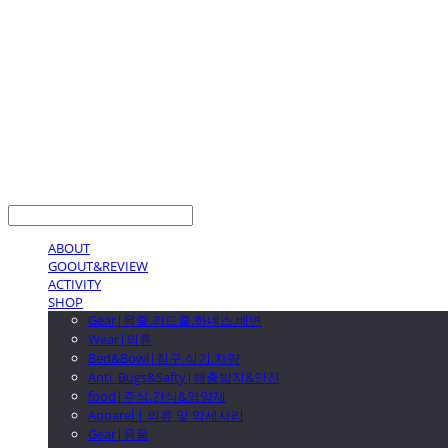
LOG IN
로그인
ABOUT
GOOUT&REVIEW
ACTIVITY
SHOP
Gear|목줄.리드줄.하네스.배변
Wear|의류
Bed&Bowl|침구.식기.차량
Anti_Bugs&Safty|해충방지&안전
food|주식.간식&영양제
Apparel | 의류 및 악세사리
Gear|용품