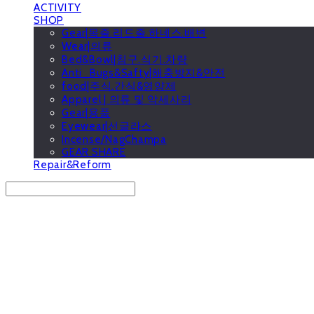
ACTIVITY
SHOP
Gear|목줄.리드줄.하네스.배변
Wear|의류
Bed&Bowl|침구.식기.차량
Anti_Bugs&Safty|해충방지&안전
food|주식.간식&영양제
Apparel | 의류 및 악세사리
Gear|용품
Eyewear|선글라스
Incense/NagChampa
GEAR SHARE
Repair&Reform
Search
검색
Log In
로그인
Cart
장바구니
GOOUTwithDogs 고아독상점