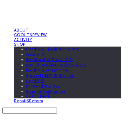
ABOUT
GOOUT&REVIEW
ACTIVITY
SHOP
Gear|목줄.리드줄.하네스.배변
Wear|의류
Bed&Bowl|침구.식기.차량
Anti_Bugs&Safty|해충방지&안전
food|주식.간식&영양제
Apparel | 의류 및 악세사리
Gear|용품
Eyewear|선글라스
Incense/NagChampa
GEAR SHARE
Repair&Reform
Search
검색
Log In
로그인
Cart
장바구니