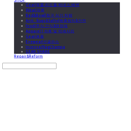
Gear|목줄.리드줄.하네스.배변
Wear|의류
Bed&Bowl|침구.식기.차량
Anti_Bugs&Safty|해충방지&안전
food|주식.간식&영양제
Apparel | 의류 및 악세사리
Gear|용품
Eyewear|선글라스
Incense/NagChampa
GEAR SHARE
Repair&Reform
Search
검색
Log In
로그인
Cart
장바구니
GOOUTwithDogs 고아독상점