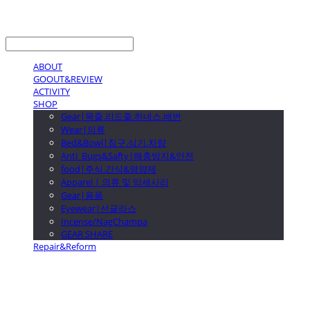
LOG IN
로그인
ABOUT
GOOUT&REVIEW
ACTIVITY
SHOP
Gear|목줄.리드줄.하네스.배변
Wear|의류
Bed&Bowl|침구.식기.차량
Anti_Bugs&Safty|해충방지&안전
food|주식.간식&영양제
Apparel | 의류 및 악세사리
Gear|용품
Eyewear|선글라스
Incense/NagChampa
GEAR SHARE
Repair&Reform
GOOUTwithDogs 고아독상점