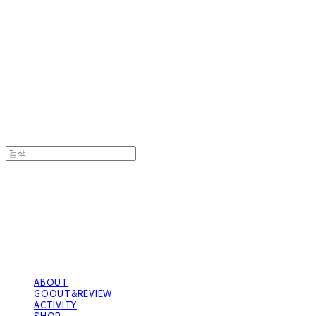
GOOUTwithDogs 고아독상점
GOOUTwithDogs 고아독상점
ABOUT
GOOUT&REVIEW
ACTIVITY
SHOP